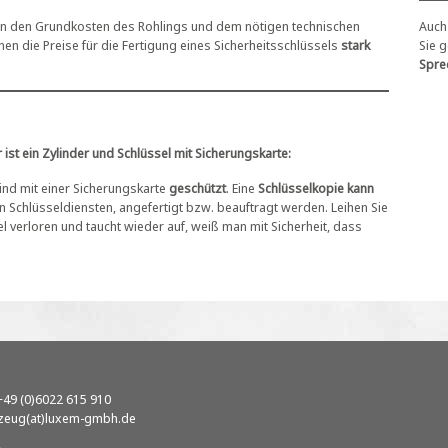
von den Grundkosten des Rohlings und dem nötigen technischen
Auch 
 die Preise für die Fertigung eines Sicherheitsschlüssels
stark
Sie 
Sprec
ist ein Zylinder und Schlüssel mit Sicherungskarte:
sind mit einer Sicherungskarte
geschützt
. Eine
Schlüsselkopie kann
en Schlüsseldiensten, angefertigt bzw. beauftragt werden. Leihen Sie
l verloren und taucht wieder auf, weiß man mit Sicherheit, dass
 +49 (0)6022 615 910
zeug(at)luxem-gmbh.de