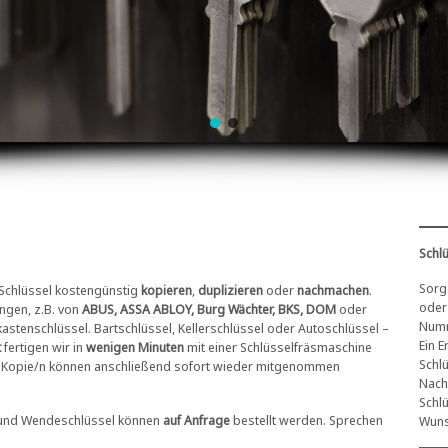
Schlü
Sorg
Schlüssel kostengünstig
kopieren
,
duplizieren
oder
nachmachen
.
oder 
ngen, z.B. von
ABUS, ASSA ABLOY, Burg Wächter, BKS, DOM
oder
Numm
astenschlüssel. Bartschlüssel, Kellerschlüssel oder Autoschlüssel –
Ein E
t
fertigen wir in
wenigen Minuten
mit einer Schlüsselfräsmaschine
Schl
nd Kopie/n können anschließend sofort wieder mitgenommen
Nachs
Schlü
 und Wendeschlüssel können
auf Anfrage
bestellt werden. Sprechen
Wuns