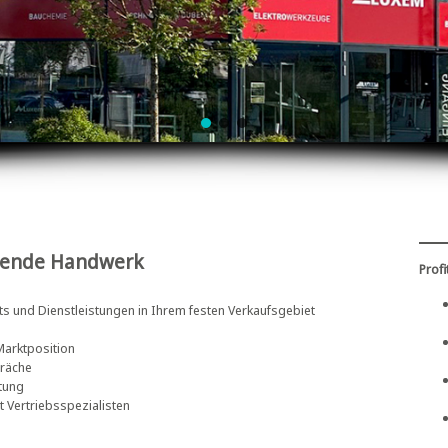
itende Handwerk
Profi
s und Dienstleistungen in Ihrem festen Verkaufsgebiet
arktposition
präche
tung
 Vertriebsspezialisten