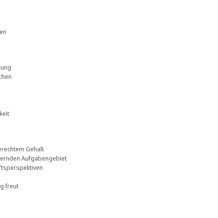
nen
dung
chen
keit
erechtem Gehalt
ordernden Aufgabengebiet
nftsperspektiven
g freut